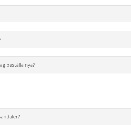
?
jag beställa nya?
 sandaler?