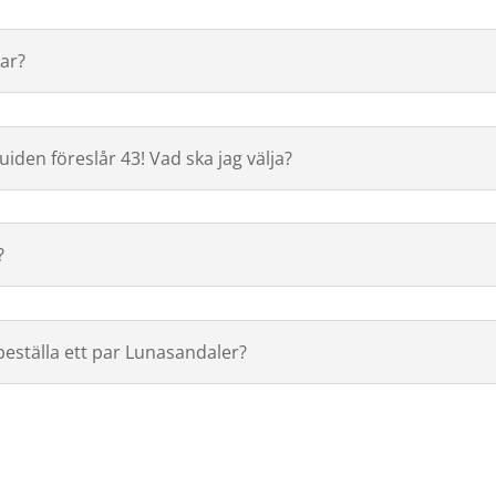
ar?
guiden föreslår 43! Vad ska jag välja?
?
beställa ett par Lunasandaler?