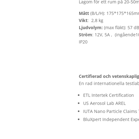
Lagom för ett rum på 20-50
Mått
(B/L/H): 175*175*165
Vikt
: 2,8 kg
Ljudvolym:
(max fläkt): 57 d
Ström
: 12V, 5A , (ingående1
IP20
Certifierad och vetenskaplig
En rad internationella testla
ETL Intertek Certification
US Aerosol Lab AREL
IUTA Nano Particle Claims 
BluXpert Independent Exp