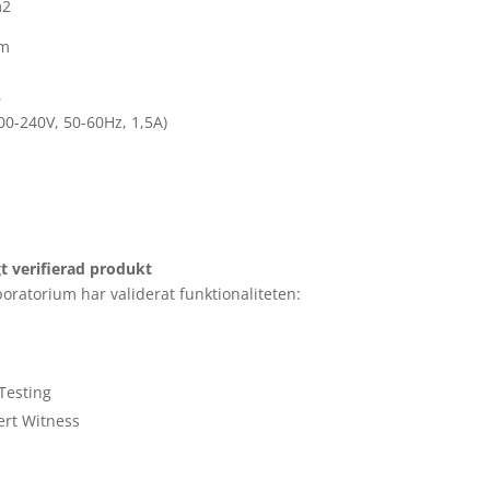
m2
mm
B
00-240V, 50-60Hz, 1,5A)
t verifierad produkt
boratorium har validerat funktionaliteten:
Testing
ert Witness