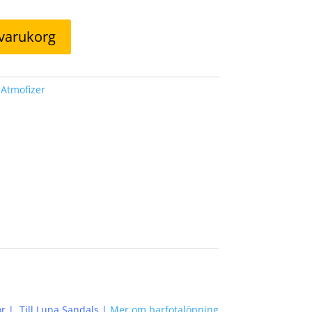
i varukorg
:
Atmofizer
or
|
Till Luna Sandals
|
Mer om barfotalöpning