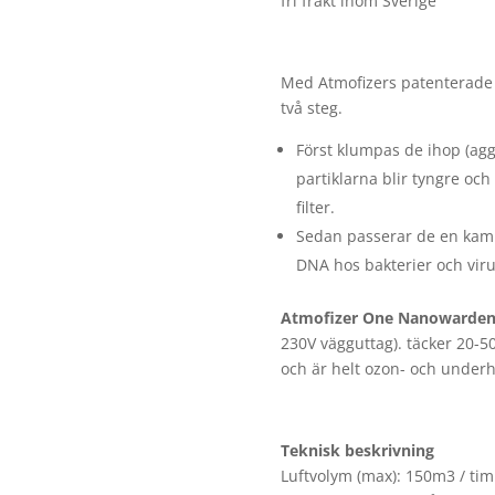
fri frakt inom Sverige
Med Atmofizers patenterade 
två steg.
Först klumpas de ihop (aggl
partiklarna blir tyngre och 
filter.
Sedan passerar de en kamm
DNA hos bakterier och virus
Atmofizer One Nanowarde
230V vägguttag). täcker 20-50
och är helt ozon- och underhå
Teknisk beskrivning
Luftvolym (max): 150m3 / ti