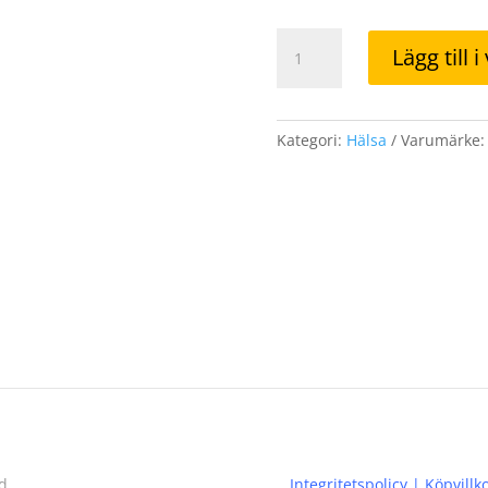
Atmofizer
Lägg till 
One
Nanowarden
mängd
Kategori:
Hälsa
Varumärke
d.
Integritetspolicy
|
Köpvillk