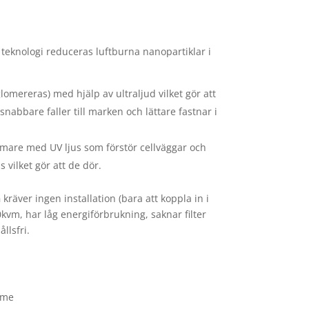
teknologi reduceras luftburna nanopartiklar i
omereras) med hjälp av ultraljud vilket gör att
snabbare faller till marken och lättare fastnar i
are med UV ljus som förstör cellväggar och
 vilket gör att de dör.
n
kräver ingen installation (bara att koppla in i
kvm, har låg energiförbrukning, saknar filter
llsfri.
mme